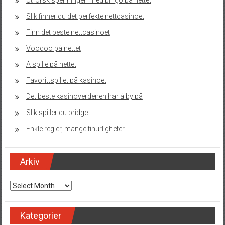
Utforsk spenningen med bingo på nettet
Slik finner du det perfekte nettcasinoet
Finn det beste nettcasinoet
Voodoo på nettet
Å spille på nettet
Favorittspillet på kasinoet
Det beste kasinoverdenen har å by på
Slik spiller du bridge
Enkle regler, mange finurligheter
Arkiv
Arkiv
Kategorier