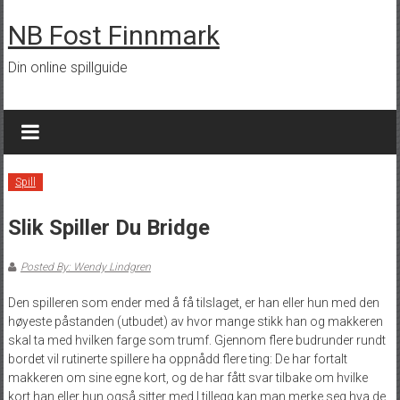
Skip
to
NB Fost Finnmark
content
Din online spillguide
Spill
Slik Spiller Du Bridge
Posted By: Wendy Lindgren
Den spilleren som ender med å få tilslaget, er han eller hun med den
høyeste påstanden (utbudet) av hvor mange stikk han og makkeren
skal ta med hvilken farge som trumf. Gjennom flere budrunder rundt
bordet vil rutinerte spillere ha oppnådd flere ting: De har fortalt
makkeren om sine egne kort, og de har fått svar tilbake om hvilke
kort han eller hun også sitter med.I tillegg kan man merke seg hva de